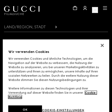
Footer
FILIALSUCHE
LAND/REGION, STADT
GUCCI UPDATES ABONNIEREN
Wir verwenden Cookies
Erhalten Sie exklusive Informationen zum Start der Kollektion, persönliche
Wir verwenden Cookies und ähnliche Technologien, um die
Mitteilungen und weitere spannende Neuigkeiten aus der Welt von Gucci.
Navigation auf der Website zu verbessern, die Nutzung der
Website zu analysieren, uns bei unseren Marketingaktivitäten zu
unterstützen und Ihnen zu ermöglichen, unsere Inhalte auf Ihren
E-Mail
sozialen Netzwerken zu teilen. Durch die weitere Nutzung dieser
Website stimmen Sie diesen Nutzungsbedingungen zu.
Weitere Informationen zu diesen Technologien und ihrer
Verwendung auf dieser Website finden Sie in unserer
Cookie-
Richtlinie
.
KÖNNEN WIR IHNEN HELFEN?
OK
COOKIE-EINSTELLUNGEN