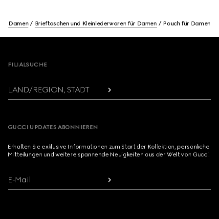
Damen
Brieftaschen und Kleinlederwaren für Damen
Pouch für Damen
Footer
FILIALSUCHE
LAND/REGION, STADT
GUCCI UPDATES ABONNIEREN
Erhalten Sie exklusive Informationen zum Start der Kollektion, persönliche
Mitteilungen und weitere spannende Neuigkeiten aus der Welt von Gucci.
E-Mail