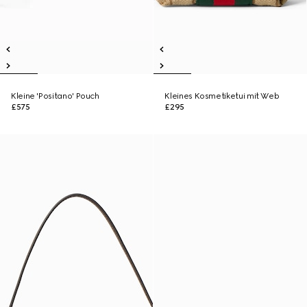
Kleine 'Positano' Pouch
Kleines Kosmetiketui mit Web
£575
£295