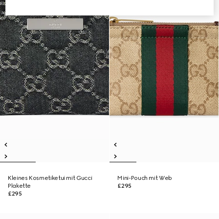
Kleines Kosmetiketui mit Gucci
Mini-Pouch mit Web
Plakette
£295
£295