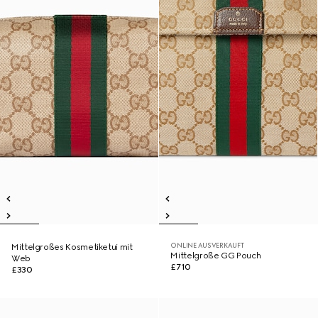
ONLINE AUSVERKAUFT
Mittelgroßes Kosmetiketui mit
Mittelgroße GG Pouch
Web
£710
£330