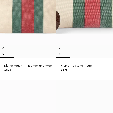
Kleine Pouch mit Riemen und Web
Kleine 'Positano' Pouch
£525
£575