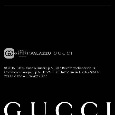
© 2016 - 2025 Guccio Gucci S.p.A. - Alle Rechte vorbehalten. G
Commerce Europe S.p.A. - IT VAT nr 05142860484. LIZENZ SIAE N.
2294/I/1936 und 5647/I/1936