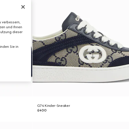
 verbessern,
tzen und Ihnen
Nutzung dieser
nden Sie in
G74 Kinder-Sneaker
£400