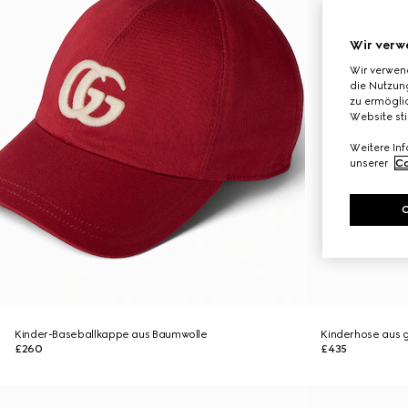
Wir verw
Wir verwen
die Nutzung
zu ermöglic
Website st
Weitere In
unserer
Co
Kinder-Baseballkappe aus Baumwolle
Kinderhose aus 
£260
£435