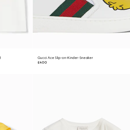
t
Gucci Ace Slip-on-Kinder-Sneaker
£400