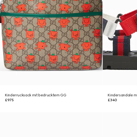
Kinderrucksack mit bedrucktem GG
Kindersandale m
£975
£340