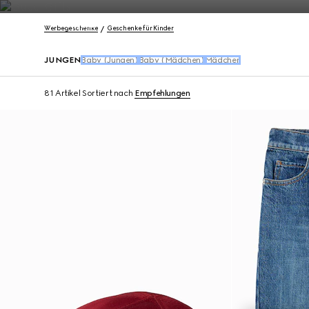
Kontakt
Werbegeschenke
Geschenke für Kinder
JUNGEN
Baby (Jungen)
Baby (Mädchen)
Mädchen
81 Artikel
Sortiert nach
Empfehlungen