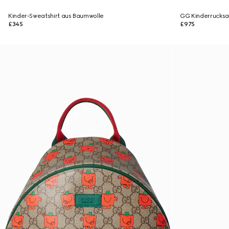
Kinder-Sweatshirt aus Baumwolle
GG Kinderrucksac
£345
£975