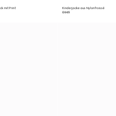
k mit Print
Kinderjacke aus Nylonfroissé
£665