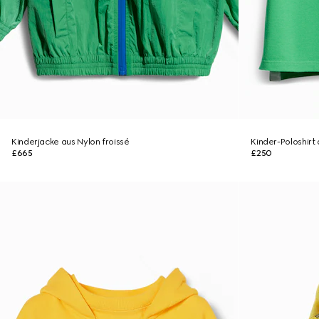
Kinderjacke aus Nylon froissé
Kinder-Poloshirt
£665
£250