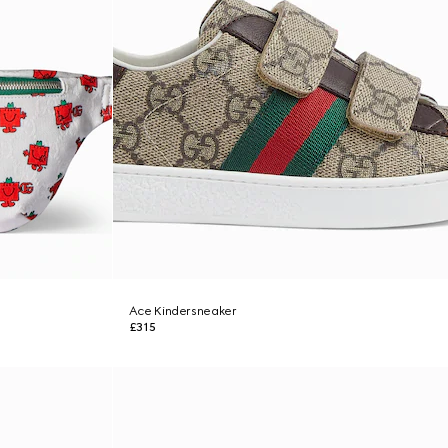
Ace Kindersneaker
£315