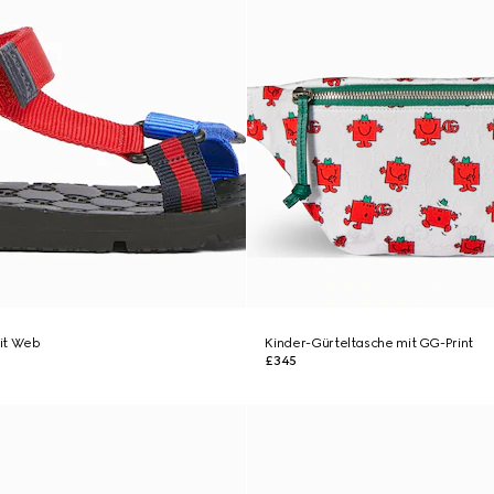
it Web
Kinder-Gürteltasche mit GG-Print
£345