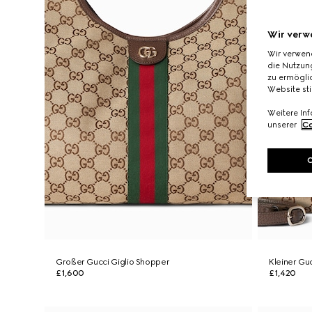
Wir verw
Wir verwen
die Nutzung
zu ermöglic
Website st
Weitere In
unserer
Co
Großer Gucci Giglio Shopper
Kleiner Gu
£1,600
£1,420