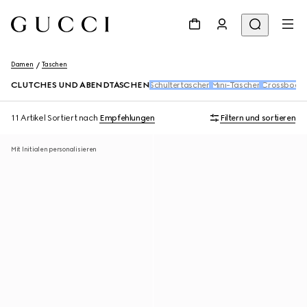
Damen
Taschen
CLUTCHES UND ABENDTASCHEN
Schultertaschen
Mini-Taschen
Crossbody
11 Artikel
Sortiert nach
Empfehlungen
Filtern und sortieren
Mit Initialen personalisieren