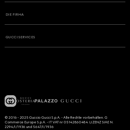
DIE FIRMA
GUCCI SERVICES
© 2016 - 2025 Guccio Gucci S.p.A. - Alle Rechte vorbehalten. G
Commerce Europe S.p.A. - IT VAT nr 05142860484. LIZENZ SIAE N.
2294/I/1936 und 5647/I/1936