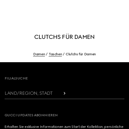
CLUTCHS FÜR DAMEN
Damen
Taschen
Clutchs für Damen
Footer
FILIALSUCHE
LAND/REGION, STADT
GUCCI UPDATES ABONNIEREN
Erhalten Sie exklusive Informationen zum Start der Kollektion, persönliche