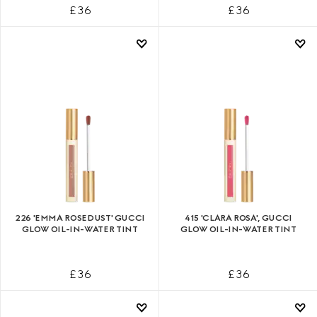
£ 36
£ 36
226 'EMMA ROSEDUST' GUCCI
415 'CLARA ROSA', GUCCI
GLOW OIL-IN-WATER TINT
GLOW OIL-IN-WATER TINT
£ 36
£ 36