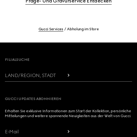
Präge- Und Gravurservice Entdecken
Gucci Services
Abholung im Store
Footer
FILIALSUCHE
LAND/REGION, STADT
GUCCI UPDATES ABONNIEREN
Erhalten Sie exklusive Informationen zum Start der Kollektion, persönliche
Mitteilungen und weitere spannende Neuigkeiten aus der Welt von Gucci.
E-Mail