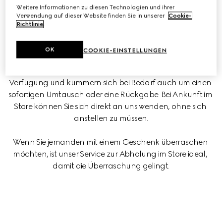
Weitere Informationen zu diesen Technologien und ihrer
Komfort des Online-Shoppings mit dem persönlichen 
Verwendung auf dieser Website finden Sie in unserer
Cookie-
Erlebnis, das Sie in unseren Stores erwartet.
Richtlinie
.
Entscheiden Sie selbst, wann und wo Sie Ihre Bestellung 
OK
COOKIE-EINSTELLUNGEN
abholen möchten. Unsere Kundenberaterinnen stehen 
Ihnen für eine persönliche Beratung jederzeit zur 
Verfügung und kümmern sich bei Bedarf auch um einen 
sofortigen Umtausch oder eine Rückgabe. Bei Ankunft im 
Store können Sie sich direkt an uns wenden, ohne sich 
anstellen zu müssen.
Wenn Sie jemanden mit einem Geschenk überraschen 
möchten, ist unser Service zur Abholung im Store ideal, 
damit die Überraschung gelingt.