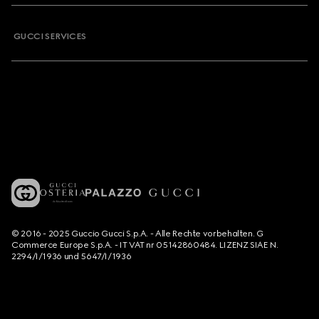
GUCCI SERVICES
© 2016 - 2025 Guccio Gucci S.p.A. - Alle Rechte vorbehalten. G
Commerce Europe S.p.A. - IT VAT nr 05142860484. LIZENZ SIAE N.
2294/I/1936 und 5647/I/1936