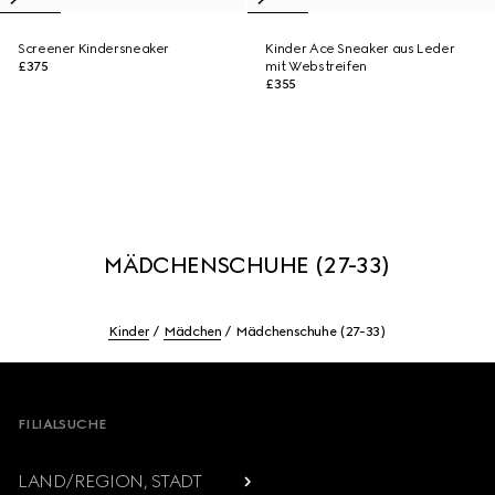
Screener Kindersneaker
Kinder Ace Sneaker aus Leder
£375
mit Webstreifen
£355
MÄDCHENSCHUHE (27-33)
Kinder
Mädchen
Mädchenschuhe (27-33)
Footer
FILIALSUCHE
LAND/REGION, STADT