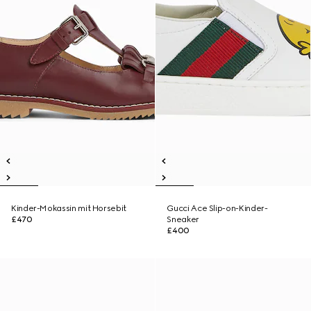
Kinder-Mokassin mit Horsebit
Gucci Ace Slip-on-Kinder-
£470
Sneaker
£400