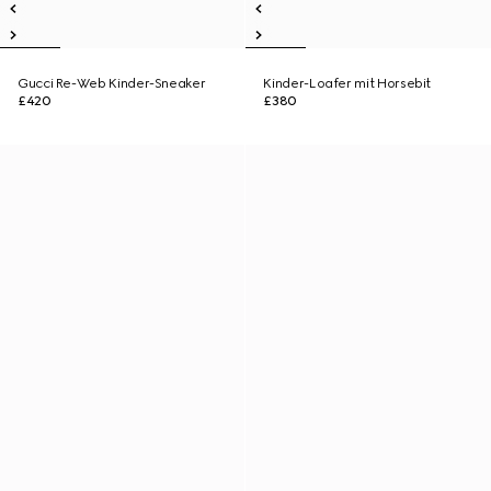
Gucci Re-Web Kinder-Sneaker
Kinder-Loafer mit Horsebit
£420
£380