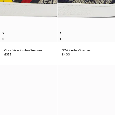
Gucci Ace Kinder-Sneaker
G74 Kinder-Sneaker
£355
£400