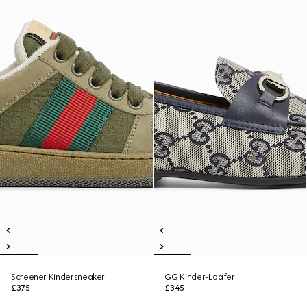
Screener Kindersneaker
GG Kinder-Loafer
£375
£345