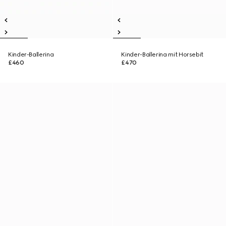
Kinder-Ballerina
Kinder-Ballerina mit Horsebit
£460
£470