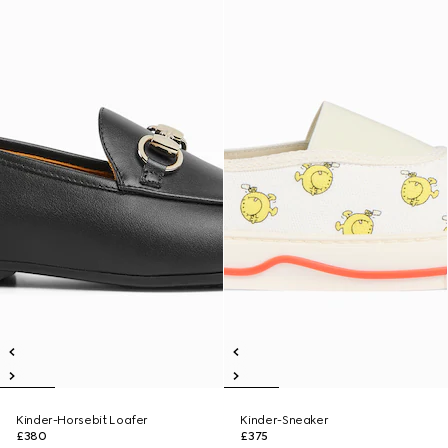
Kinder-Horsebit Loafer
Kinder-Sneaker
£380
£375