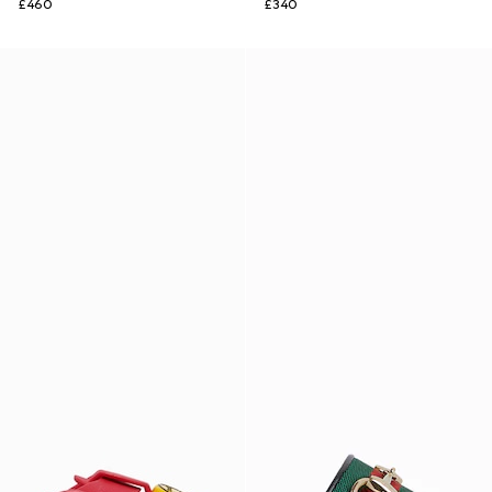
£460
£340