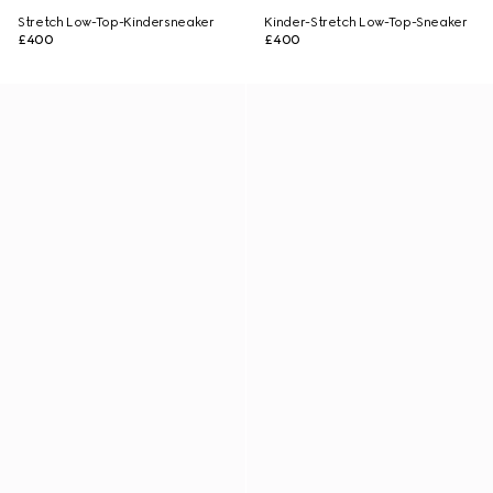
Stretch Low-Top-Kindersneaker
Kinder-Stretch Low-Top-Sneaker
£400
£400