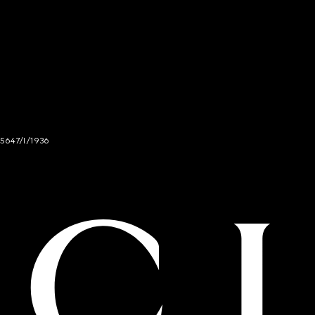
gucci.bicester@gucci.com
Informationen
London Selfridges Accessories
400 Oxford Street Selfridges
 5647/I/1936
London, W1A1AB, United Kingdom
T:+442038850684
EINEN TERMIN VEREINBAREN
Informationen
London Selfridges Men's RTW