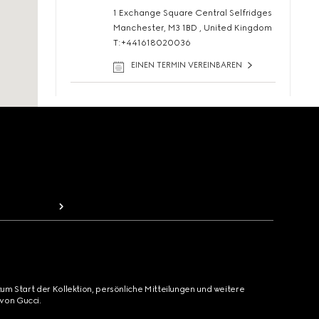
1 Exchange Square Central Selfridges
Manchester, M3 1BD , United Kingdom
T:+441618020036
EINEN TERMIN VEREINBAREN
Informationen
Manchester Trafford
1 Trafford Center, The Dome
Manchester, M17 8DA , United
Kingdom
T:+441618020020
EINEN TERMIN VEREINBAREN
zum Start der Kollektion, persönliche Mitteilungen und weitere
Informationen
von Gucci.