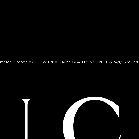
mmerce Europe S.p.A. - IT VAT nr 05142860484. LIZENZ SIAE N. 2294/I/1936 und