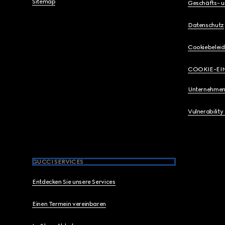
Sitemap
Geschäfts- 
Datenschutz
Cookiebeleid
COOKIE-EI
Unternehmen
Vulnerability
GUCCI SERVICES
Entdecken Sie unsere Services
Einen Termein vereinbaren