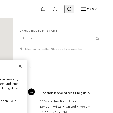
MENU
LAND/REGION, STADT
Meinen aktuellen Standort verwenden
Filter
 verbessern,
tzen und Ihnen
Nutzung dieser
London Bond Street Flagship
nden Sie in
144-146 New Bond Street
London, W1S2TR, United Kingdom
T:+442076292716