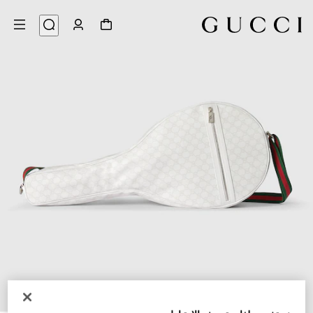
9
/
1