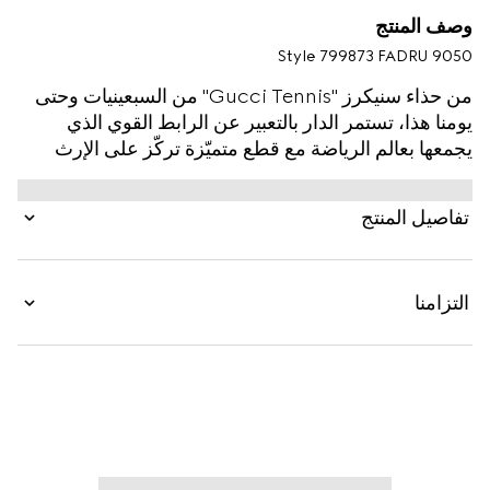
وصف المنتج
Style ‎799873 FADRU 9050
من حذاء سنيكرز "Gucci Tennis" من السبعينيات وحتى
يومنا هذا، تستمر الدار بالتعبير عن الرابط القوي الذي
يجمعها بعالم الرياضة مع قطع متميّزة تركّز على الإرث
الغني كما على الابتكار. يظهر حامل مضارب التنس هذا
بقماش GG Supreme Tender باللون الأبيض.
تفاصيل المنتج
التزامنا