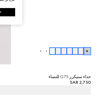
K
+
4
حذاء سنيكرز G75 للنساء
SAR 2,750