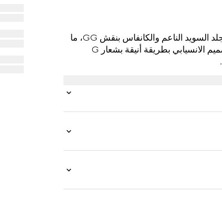
في مجموعة خريف وشتاء 2025, صُنع هذا الحذاء من جلد السويد الناعم والكانفاس بنقش GG، ما
أكسبه جاذبية أنيقة وعصرية في الوقت ذاته. يتعزّز التصميم الانسيابي بطريقة أنيقة بشعار G