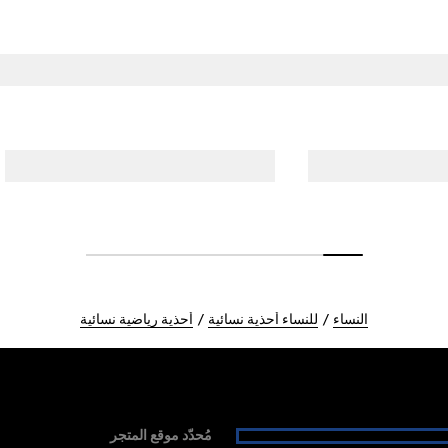
النساء
للنساء أحذية نسائية
أحذية رياضية نسائية
مُحدّد موقع المتجر