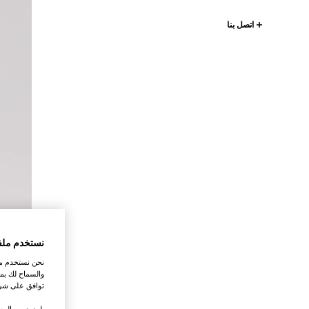
اتصل بنا
نستخدم ملف
نحن نستخدم ملف
والسماح لك بمش
توافق على شرو
.لمزيد من المع