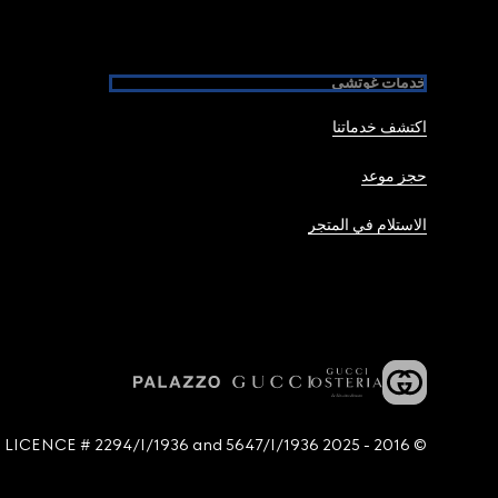
خدمات غوتشي
اكتشف خدماتنا
حجز موعد
الاستلام في المتجر
© 2016 - 2025 Guccio Gucci S.p.A. - All rights reserved. SIAE LICENCE # 2294/I/1936 and 5647/I/1936