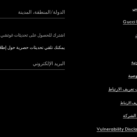
شي
الدولة/المنطقة، المدينة
Gucci 
اشترك للحصول على تحديثات غوتشي
يمكنك تلقي تحديثات حصرية حول إطلاق 
نية
البريد الإلكتروني
صية
تعريف الارتباط
يف الارتباط
الشركة
Vulnerability Discl