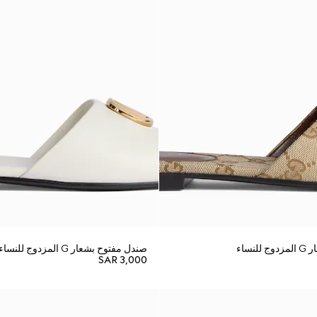
نساء
صندل مفتوح بشعار G المزدوج للنساء
SAR 3,000