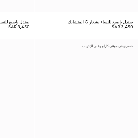
صندل بإصبع للنساء بشعار G المتشابك
صندل بإصبع للنساء بشعار
SAR 3,450
SAR 3,450
حصري في مونتي كارلو وعلى الإنترنت