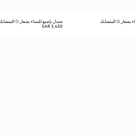
 G المتشابك
صندل بإصبع للنساء بشعار G المتشابك
SAR 3,450