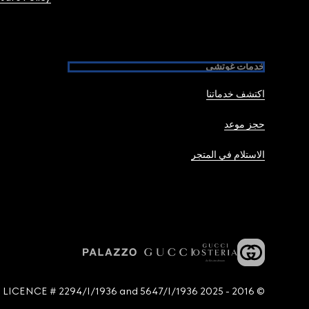
خدمات غوتشي
اكتشف خدماتنا
حجز موعد
الاستلام في المتجر
© 2016 - 2025 Guccio Gucci S.p.A. - All rights reserved. SIAE LICENCE # 2294/I/1936 and 5647/I/1936