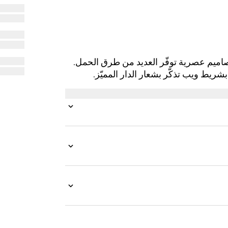
موعة ما قبل الخريف 2025، تقدّم Padlock تصاميم عصرية توفّر العديد من طرق الحمل.
ريط ويب تذكّر بشعار الدار المميّز.