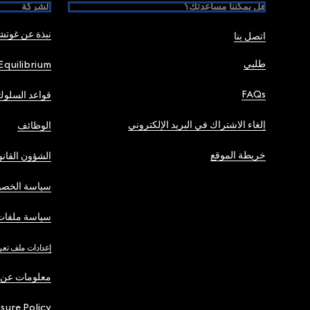
هل يمكننا مساعدتك؟
الشركة
نبذة عن غوت
اتصل بنا
طلبي
Equilibrium
FAQs
قواعد السلوك
إلغاء الاشتراك في البريد الإلكتروني
الوظائف
خريطة الموقع
الشؤون القانو
سياسة الخصو
سياسة ملفات 
إعدادات ملف تعر
معلومات عن 
osure Policy