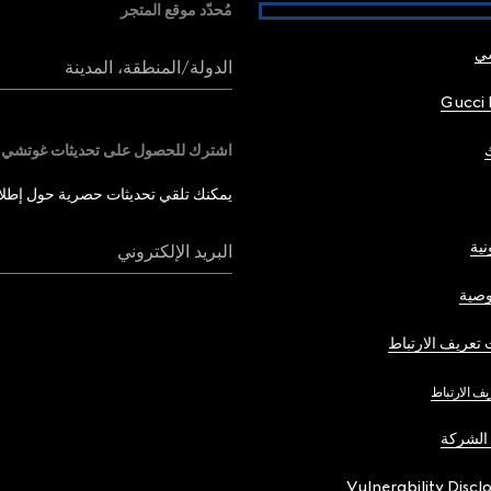
مُحدّد موقع المتجر
شي
الدولة/المنطقة، المدينة
Gucci 
اشترك للحصول على تحديثات غوتشي
يمكنك تلقي تحديثات حصرية حول إطلاق 
نية
البريد الإلكتروني
صية
تعريف الارتباط
يف الارتباط
الشركة
Vulnerability Discl