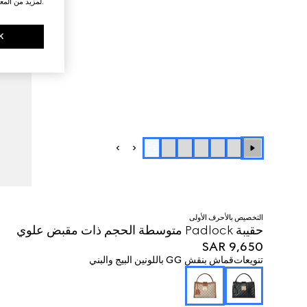
.لمزيد من المع
K
+
5
التخصيص بالأحرف الأولى
حقيبة Padlock متوسطة الحجم ذات مقبض علوي
SAR 9,650
تنويعات
قماش بنقش GG باللونين البيج والبني