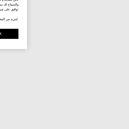
والسماح لك بمش
توافق على شرو
.لمزيد من المع
K