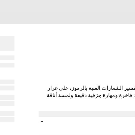
ير الشعارات الغنية بالرموز، على غرار
شكل حقيبة Gucci Blondie، مع مواد فاخرة ومهارة حِرَفية دقيقة ولمسة أناقة