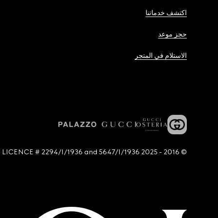
اكتشف خدماتنا
حجز موعد
الاستلام في المتجر
© 2016 - 2025 Guccio Gucci S.p.A. - All rights reserved. SIAE LICENCE # 2294/I/1936 and 5647/I/1936