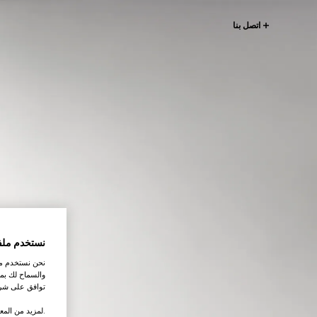
اتصل بنا
نستخدم ملف
نحن نستخدم ملف
والسماح لك بمش
توافق على شرو
.لمزيد من المع