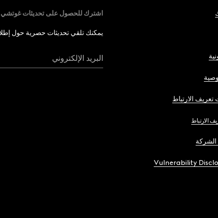
اشترك للحصول على تحديثات غوتشي
يمكنك تلقي تحديثات حصرية حول إطلاق 
نية
البريد الإلكتروني
صية
تعريف الارتباط
يف الارتباط
الشركة
Vulnerability Discl