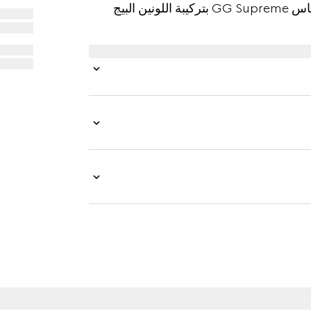
الإكسسوارات الصغيرة. تظهر علّاقة المفاتيح هذه بكانفاس GG Supreme بتركيبة اللونين البيج