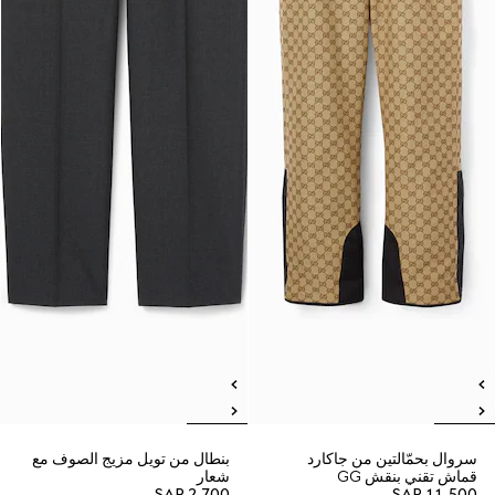
سروال بحمّالتين من جاكارد
بنطال من تويل مزيج الصوف مع
قماش تقني بنقش GG
شعار
SAR 2,700
SAR 11,500