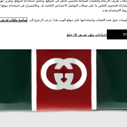
ات تعريف الارتباط والتقنيات المماثلة لتحسين التنقل في الموقع، وتحليل استخدام الموقع، وتعزيز جهود
اركة المحتوى الخاص بنا على شبكات التواصل الاجتماعي الخاصة بك. وبالاستمرار في استخدام موقع ا
ط الاستخدام هذه.
لومات حول هذه التقنيات واستخدامها على موقع الويب هذا، يُرجى الرجوع إلى
سياسة ملفات تعريف ال
O
إعدادات ملف تعريف الارتباط