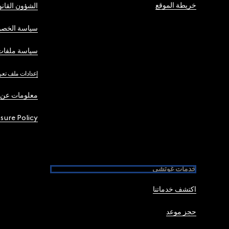
خريطة الموقع
الشؤون القانو
سياسة الخصو
سياسة ملفات 
إعدادات ملف تعر
معلومات عن 
osure Policy
خدمات غوتشي
اكتشف خدماتنا
حجز موعد