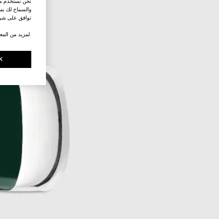
نحن نستخدم ملف
والسماح لك بمش
توافق على شرو
.لمزيد من المع
K