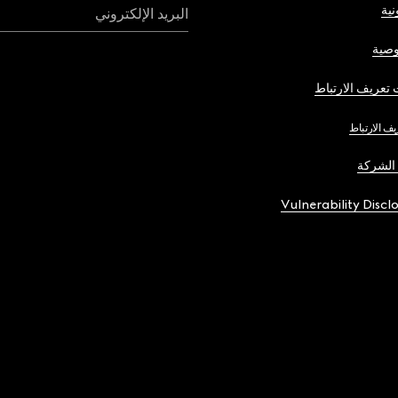
نية
البريد الإلكتروني
صية
تعريف الارتباط
يف الارتباط
الشركة
Vulnerability Discl