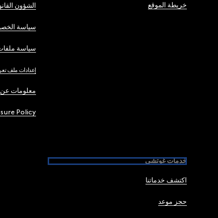
خريطة الموقع
الشؤون القانو
سياسة الخصو
سياسة ملفات 
إعدادات ملف تعر
معلومات عن 
osure Policy
خدمات غوتشي
اكتشف خدماتنا
حجز موعد