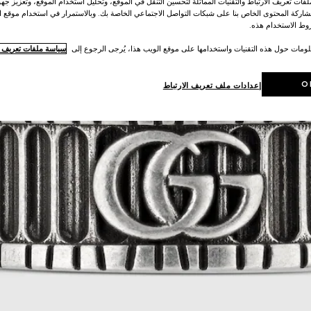
ات تعريف الارتباط والتقنيات المماثلة لتحسين التنقل في الموقع، وتحليل استخدام الموقع، وتعزيز جهود
اركة المحتوى الخاص بنا على شبكات التواصل الاجتماعي الخاصة بك. وبالاستمرار في استخدام موقع ا
ط الاستخدام هذه.
لومات حول هذه التقنيات واستخدامها على موقع الويب هذا، يُرجى الرجوع إلى
سياسة ملفات تعريف ال
O
إعدادات ملف تعريف الارتباط