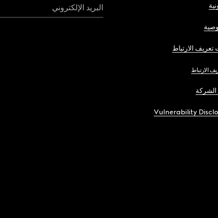
نية
البريد الإلكتروني
صية
تعريف الارتباط
يف الارتباط
الشركة
Vulnerability Discl