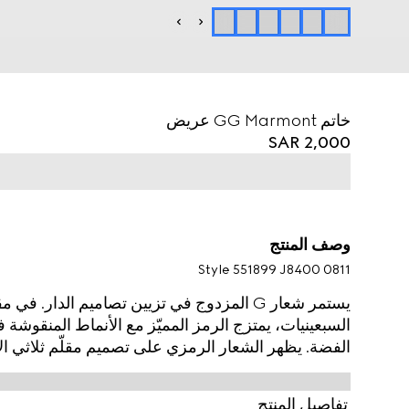
خاتم GG Marmont عريض
SAR 2,000
وصف المنتج
Style ‎551899 J8400 0811
يستمر شعار G المزدوج في تزيين تصاميم الدا
السبعينيات، يمتزج الرمز المميّز مع الأنماط المنقو
الفضة. يظهر الشعار الرمزي على تصميم مقلّم ثلاثي الأبعا
على الخاتم الرفيع.
تفاصيل المنتج