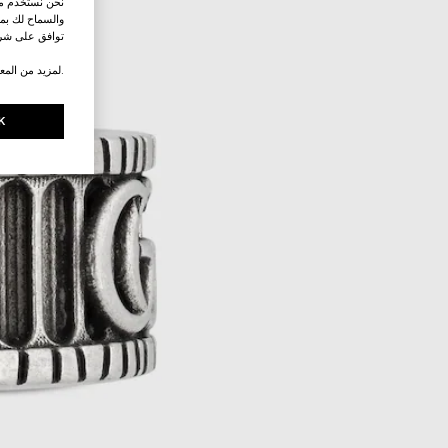
نحن نستخدم ملف
والسماح لك بمش
توافق على شرو
.لمزيد من المع
K