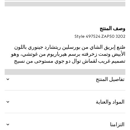
وصف المنتج
Style ‎497524 ZAP50 3202
صُنع إبريق الشاي من بورسلين ريتشارد جينوري باللون
الأبيض وتمت زخرفته برسم هيرباريوم من غوتشي، وهو
تصميم غريب لقماش توال دو جوي مستوحى من نسيج
قديم، يضم أغصان شجرة الكرز وأوراقها وأزهارها.
تفاصيل المنتج
المواد والعناية
التزامنا