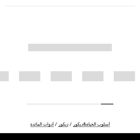
أسلوب الحياة&ديكور
ديكور
أدوات المائدة
Foote