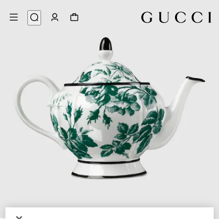
6
/
1