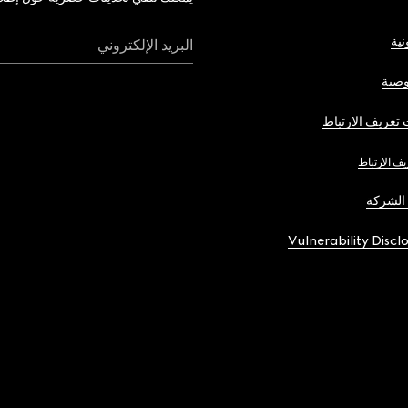
نية
البريد الإلكتروني
صية
تعريف الارتباط
يف الارتباط
الشركة
Vulnerability Discl