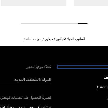
أسلوب الحياة&ديكور
ديكور
أدوات المائدة
مُحدّد موقع المتجر
شي
الدولة/المنطقة، المدينة
Gucci 
اشترك للحصول على تحديثات غوتشي
يمكنك تلقي تحديثات حصرية حول إطلاق 