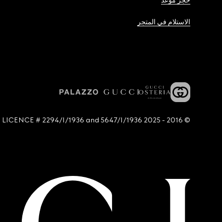
حجز موعد
الاستلام في المتجر
© 2016 - 2025 Guccio Gucci S.p.A. - All rights reserved. SIAE LICENCE # 2294/I/1936 and 5647/I/1936