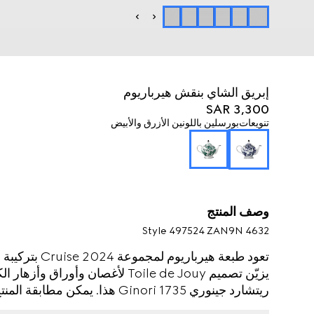
إبريق الشاي بنقش هيرباريوم
SAR 3,300
تنويعات
بورسلين باللونين الأزرق والأبيض
وصف المنتج
Style ‎497524 ZAN9N 4632
تعود طبعة هيربا
يزيّن تصميم Toile de Jouy لأغصان 
ريتشارد جينوري Ginori 1735 هذا
أدوات كاملة للمائدة.