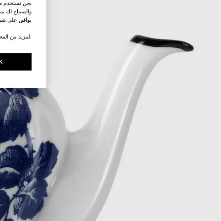
نحن نستخدم ملف
والسماح لك بمش
توافق على شرو
.لمزيد من المع
K