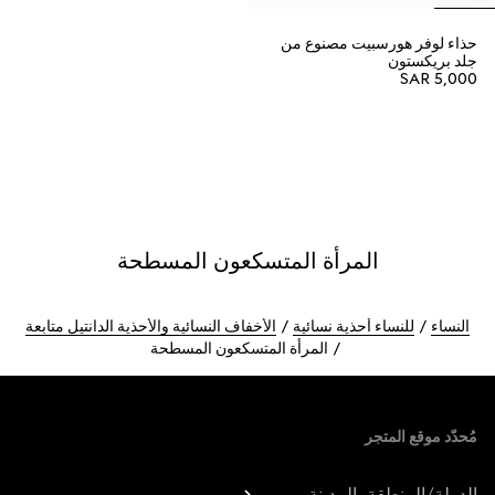
حذاء لوفر هورسبيت مصنوع من
جلد بريكستون
SAR 5,000
المرأة المتسكعون المسطحة
النساء
للنساء أحذية نسائية
الأخفاف النسائية والأحذية الدانتيل متابعة
المرأة المتسكعون المسطحة
Foote
مُحدّد موقع المتجر
الدولة/المنطقة، المدينة