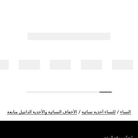
النساء
للنساء أحذية نسائية
الأخفاف النسائية والأحذية الدانتيل متابعة
Foote
مُحدّد موقع المتجر