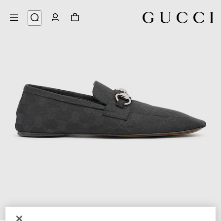
6
/
1