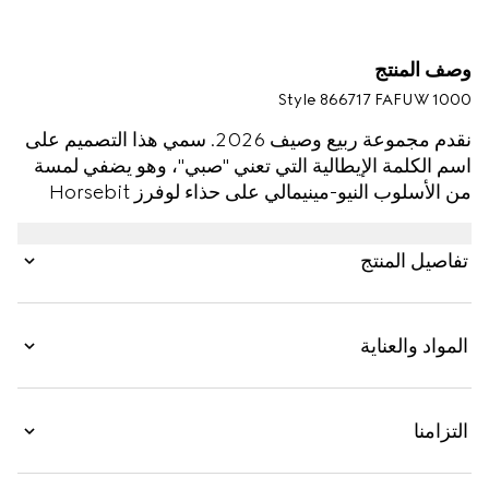
وصف المنتج
Style ‎866717 FAFUW 1000
نقدم مجموعة ربيع وصيف 2026. سمي هذا التصميم على
اسم الكلمة الإيطالية التي تعني "صبي"، وهو يضفي لمسة
من الأسلوب النيو-مينيمالي على حذاء لوفرز Horsebit
الكلاسيكي. يتميّز هذا التصميم بنعل نحيف وبنية معكوسة،
وهي طريقة صناعة الأحذية التي تحول الجزء العلوي إلى
تفاصيل المنتج
الداخل لخلق تصميم داخلي يشبه القفاز لضمان قَصّة ناعمة
ومريحة ومرنة، وهو مصنوع من كانفاس GG خفيف الوزن
لكنه هيكلي في الوقت ذاته.
المواد والعناية
التزامنا