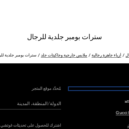
سترات بومبر جلدية للرجال
ل
أزياء جاهزة رجالية
ملابس خارجية وجاكيتات جلد
سترات بومبر جلدية لل
مُحدّد موقع المتجر
شي
الدولة/المنطقة، المدينة
Gucci 
اشترك للحصول على تحديثات غوتشي