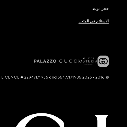
حجز موعد
الاستلام في المتجر
© 2016 - 2025 Guccio Gucci S.p.A. - All rights reserved. SIAE LICENCE # 2294/I/1936 and 5647/I/1936