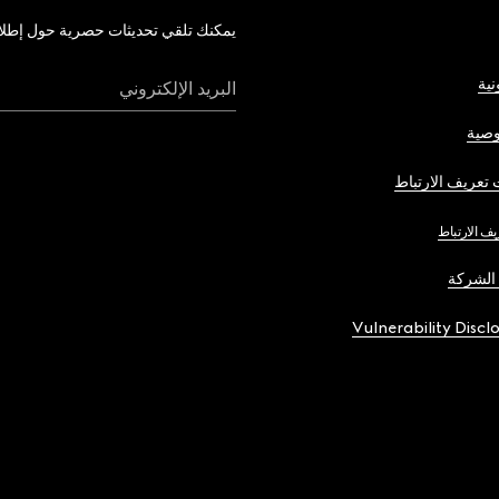
يمكنك تلقي تحديثات حصرية حول إطلاق 
نية
البريد الإلكتروني
صية
تعريف الارتباط
يف الارتباط
الشركة
Vulnerability Discl