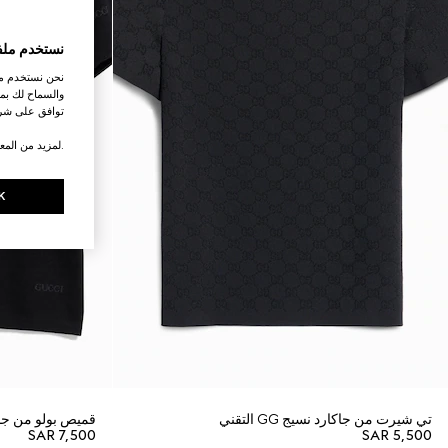
نستخدم ملف
نحن نستخدم ملف
والسماح لك بمش
توافق على شرو
.لمزيد من المع
K
تي شيرت من جاكارد نسيج GG التقني
قميص بولو من جاكا
SAR 7,500
SAR 5,500