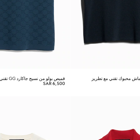
اش محبوك تقني مع تطريز
قميص بولو من نسيج جاكارد GG تقني
SAR 6,500