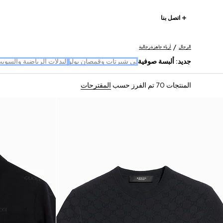
اتصل بنا
الرجال
أزياء جاهزة رجالية
جديد: ألبسة صوفية
تي شيرتات وقمصان بولو
البدلات الرياضية والسو
المنتجات 70
تم الفرز حسب
المقترحات