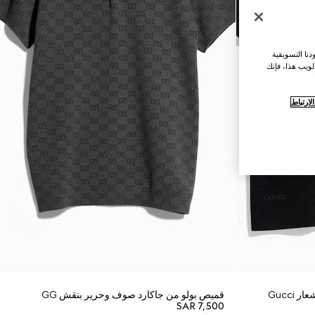
نا التسويقية
لويب هذا، فإنك
ارتباط
Gucc
قميص بولو من جاكارد صوف وحرير بنقش GG
SAR 7,500