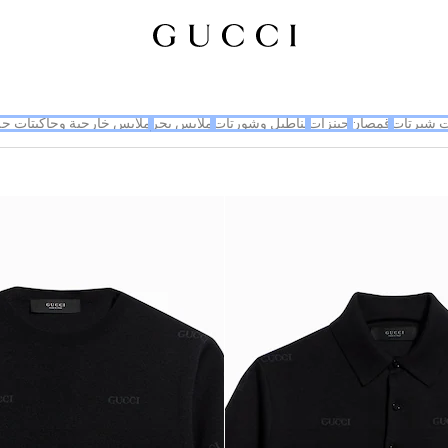
يت شيرتات
قمصان
جينزات
بناطيل وشورتات
ملابس بحر
ملابس خارجية وجاكيتات جل