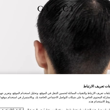
ات تعريف الارتباط
ات تعريف الارتباط والتقنيات المماثلة لتحسين التنقل في الموقع، وتحليل استخدام الموقع، وتعزيز جهود
اركة المحتوى الخاص بنا على شبكات التواصل الاجتماعي الخاصة بك. وبالاستمرار في استخدام موقع ا
ط الاستخدام هذه.
لومات حول هذه التقنيات واستخدامها على موقع الويب هذا، يُرجى الرجوع إلى
سياسة ملفات تعريف ال