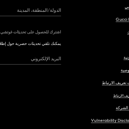
شي
الدولة/المنطقة، المدينة
Gucci 
اشترك للحصول على تحديثات غوتشي
يمكنك تلقي تحديثات حصرية حول إطلاق 
نية
البريد الإلكتروني
صية
تعريف الارتباط
يف الارتباط
الشركة
Vulnerability Discl