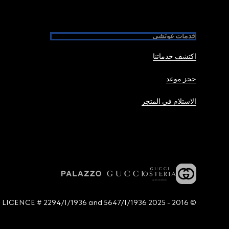
خدمات غوتشي
اكتشف خدماتنا
حجز موعد
الاستلام في المتجر
© 2016 - 2025 Guccio Gucci S.p.A. - All rights reserved. SIAE LICENCE # 2294/I/1936 and 5647/I/1936