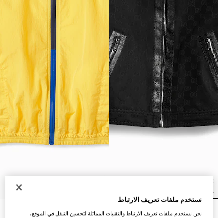
نستخدم ملفات تعريف الارتباط
جاكيت من جاكارد القطن بشعار
جاكيت من النايلون المجعّد
نحن نستخدم ملفات تعريف الارتباط والتقنيات المماثلة لتحسين التنقل في الموقع،