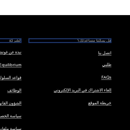
Foote
هل يمكننا مساعدتك؟
الشركة
نبذة عن غوت
اتصل بنا
طلبي
Equilibrium
FAQs
قواعد السلوك
إلغاء الاشتراك في البريد الإلكتروني
الوظائف
خريطة الموقع
الشؤون القانو
سياسة الخصو
سياسة ملفات 