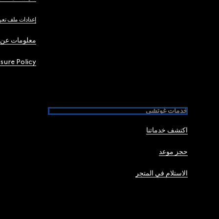
إعدادات ملف تعر
معلومات عن 
osure Policy
خدمات غوتشي
اكتشف خدماتنا
حجز موعد
الاستلام في المتجر