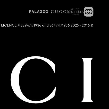
© 2016 - 2025 Guccio Gucci S.p.A. - All rights reserved. SIAE LICENCE # 2294/I/1936 and 5647/I/1936