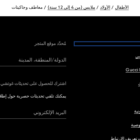
الأطفال
الأولاد
ملابس (من 4 إلى 12 سنة)
معاطف وجاكيتات
مُحدّد موقع المتجر
شي
الدولة/المنطقة، المدينة
Gucci 
اشترك للحصول على تحديثات غوتشي
يمكنك تلقي تحديثات حصرية حول إطلاق 
نية
البريد الإلكتروني
صية
تعريف الارتباط