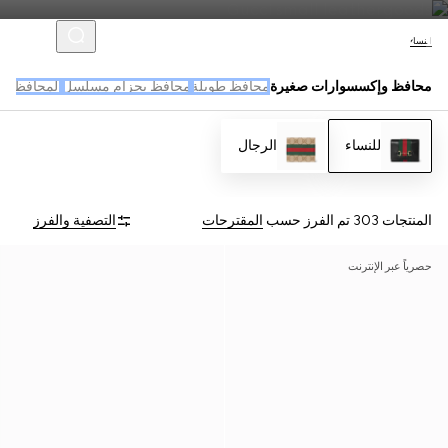
النساء
محافظ وإكسسوارات صغيرة
محافظ طويلة
محافظ بحزام مسلسل
المحافظ ال
للنساء
الرجال
المنتجات 303
تم الفرز حسب
المقترحات
التصفية والفرز
حصرياً عبر الإنترنت