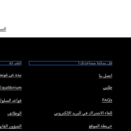
النس
Foote
هل يمكننا مساعدتك؟
الشركة
نبذة عن غوت
اتصل بنا
طلبي
Equilibrium
FAQs
قواعد السلوك
إلغاء الاشتراك في البريد الإلكتروني
الوظائف
خريطة الموقع
الشؤون القانو