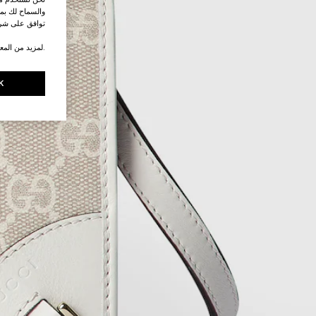
والسماح لك بمش
توافق على شرو
.لمزيد من المع
K