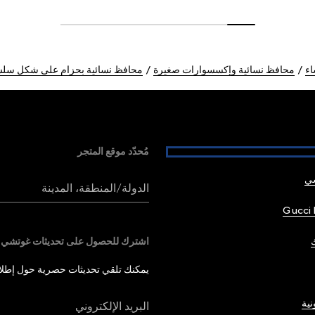
اء
محافظ نسائية وإكسسوارات صغيرة
محافظ نسائية بحزام على شكل سل
مُحدّد موقع المتجر
شي
الدولة/المنطقة، المدينة
Gucci 
اشترك للحصول على تحديثات غوتشي
يمكنك تلقي تحديثات حصرية حول إطلاق 
نية
البريد الإلكتروني