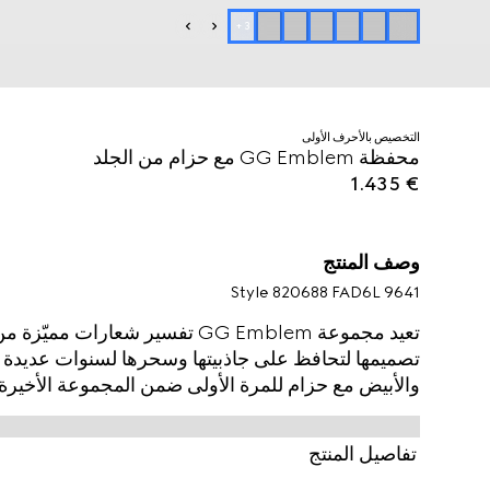
+
3
التخصيص بالأحرف الأولى
محفظة GG Emblem مع حزام من الجلد
€ 1.435
وصف المنتج
Style ‎820688 FAD6L 9641
تعيد مجموعة GG Emblem تفسير شعارا
تصميمها لتحافظ على جاذبيتها وسحرها لسنوات عديدة قا
والأبيض مع حزام للمرة الأولى ضمن المجموعة الأخي
من قماش GG Monogram الجديد. يشمل
مع شعار Gucci نافر.
تفاصيل المنتج