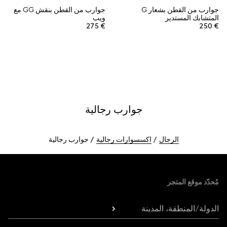
جوارب من القطن بشعار G
جوارب من القطن بنقش GG مع
المتشابك المستدير
ويب
€ 275
€ 250
جوارب رجالية
الرجال
اكسسوارات رجالية
جوارب رجالية
Foote
مُحدّد موقع المتجر
الدولة/المنطقة، المدينة