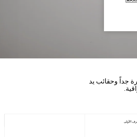
ائب صغيرة جداً وحقائب يد
قية.
رف الأولى