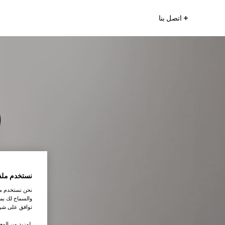
اتصل بنا
نستخدم ملف
نحن نستخدم ملف
والسماح لك بمش
توافق على شرو
.لمزيد من المع