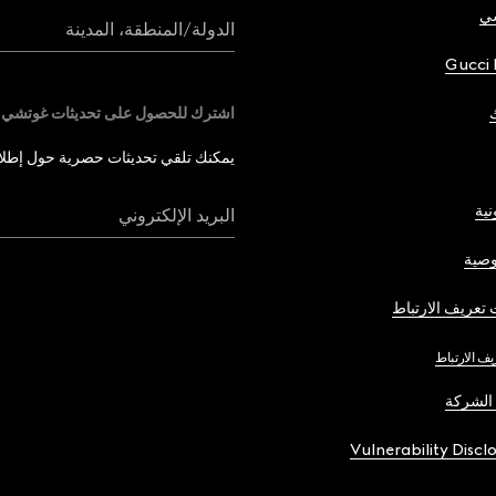
شي
الدولة/المنطقة، المدينة
Gucci 
اشترك للحصول على تحديثات غوتشي
يمكنك تلقي تحديثات حصرية حول إطلاق 
نية
البريد الإلكتروني
صية
تعريف الارتباط
يف الارتباط
الشركة
Vulnerability Discl