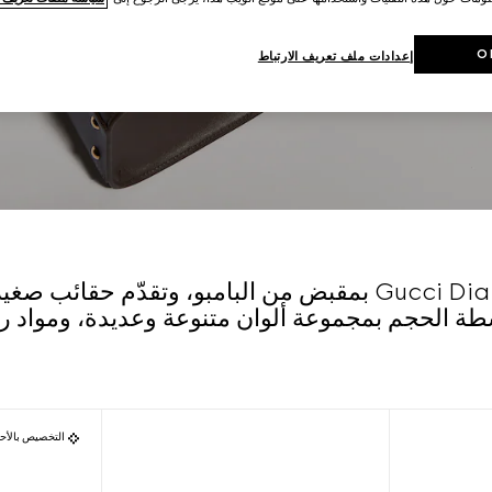
O
إعدادات ملف تعريف الارتباط
تتميّز مجموعة Gucci Diana بمقبض من البامبو، وتقدّم حق
ة الحجم بمجموعة ألوان متنوعة وعديدة، ومواد را
التخصيص بالأح