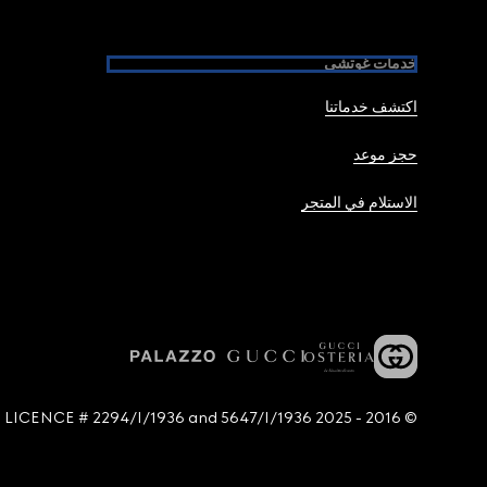
خدمات غوتشي
اكتشف خدماتنا
حجز موعد
الاستلام في المتجر
© 2016 - 2025 Guccio Gucci S.p.A. - All rights reserved. SIAE LICENCE # 2294/I/1936 and 5647/I/1936