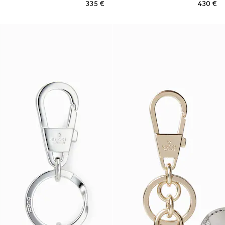
€ 335
€ 430