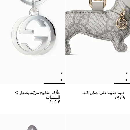
حلية حقيبة على شكل كلب
علّاقة مفاتيح مزيّنة بشعار G
€ 395
المتشابك
€ 315