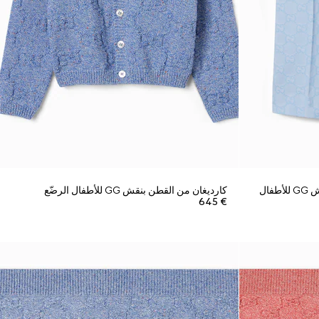
أوفرول من قماش جاكارد القطن بنقش GG للأطفال
كارديغان من القطن بنقش GG للأطفال الرضّع
€ 645