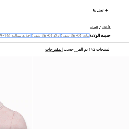
اتصل بنا
الأطفال
المواليد
حديث الولادة
بنات (0-36 شهر)
أولاد (0-36 شهر)
أحذية مواليد (16-19)
المنتجات 142
تم الفرز حسب
المقترحات