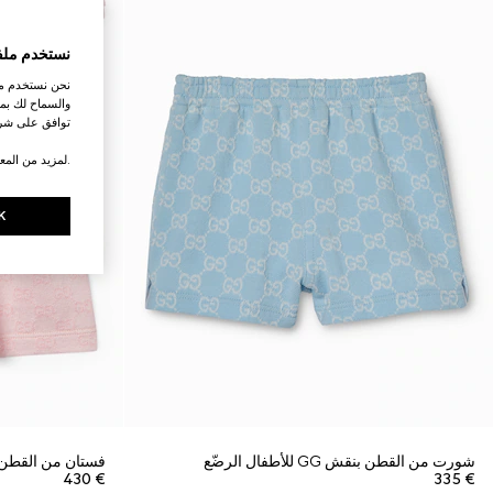
نستخدم ملف
نحن نستخدم ملف
والسماح لك بمش
توافق على شرو
.لمزيد من المع
K
شورت من القطن بنقش GG للأطفال الرضّع
فستان من القطن بنمط جاكار
€ 430
€ 335