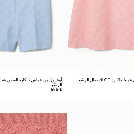
د GG للأطفال الرضّع
الرضّع
€ 685