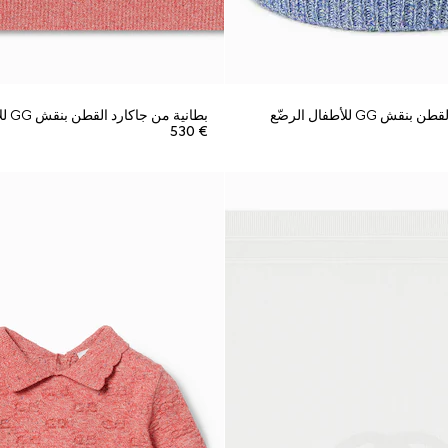
 GG للأطفال الرضّع
بطانية من جاكارد القطن بنقش GG للأطفال الرضّع
€ 530