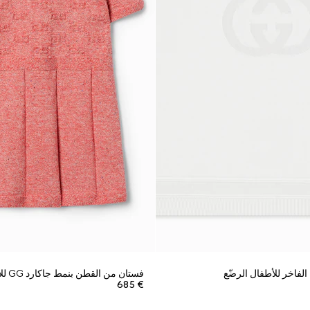
لفاخر للأطفال الرضّع
فستان من القطن بنمط جاكارد GG للأطفال الرضّع
€ 685