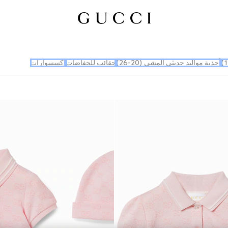
أحذية مواليد حديثي المشي (20-26)
حقائب للحفاضات
إكسسوارات