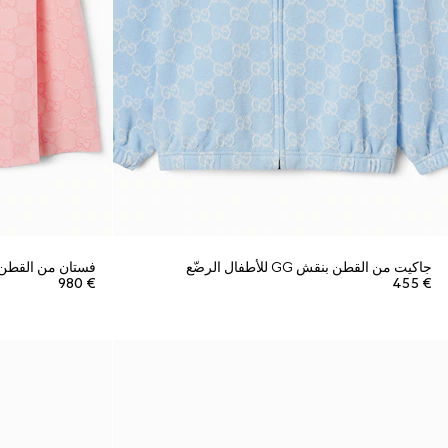
جاكيت من القطن بنقش GG للأطفال الرضّع
فستان من القطن بنمط جاكار
€ 980
€ 455