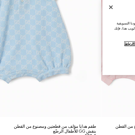
نا التسويقية
لويب هذا، فإنك
ارتباط
 من القطن
طقم هدايا مؤلف من قطعتين ومصنوع من القطن
بنقش GG للأطفال الرضّع