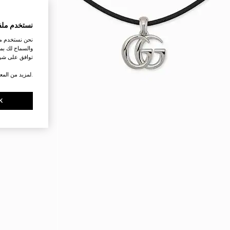
نستخدم ملف
نحن نستخدم ملف
والسماح لك بمش
توافق على شرو
.لمزيد من المع
K