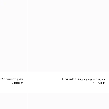
قلادة بتصميم زخرفة Horsebit
قلادة GG Marmont ضيقة من الكريستال
€ 2.880
€ 1.850