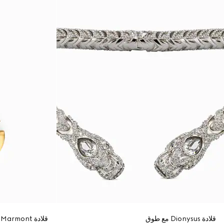
قلادة Dionysus مع طوق
قلادة GG Marmont مزوّدة بسلسلة مع دلاية