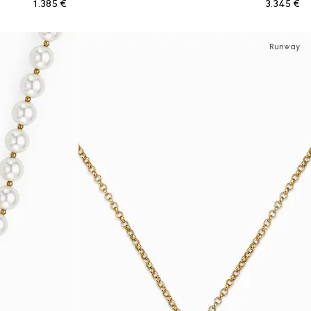
€ 1.385
€ 3.345
Runway