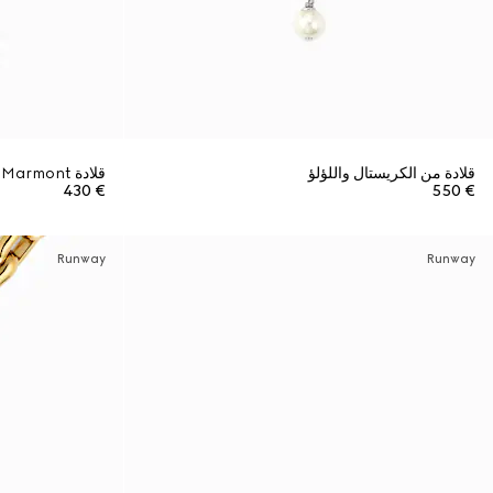
قلادة من الكريستال واللؤلؤ
قلادة GG Marmont مع دلاية
€ 430
€ 550
Runway
Runway