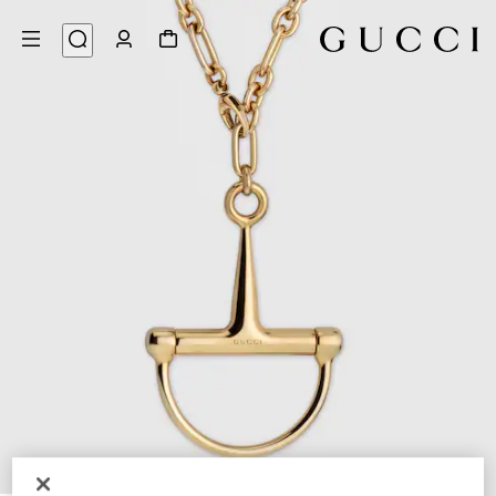
4
/
1