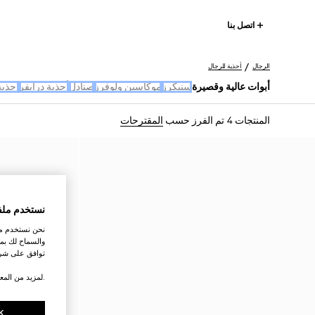
اتصل بنا
الرجال
أحذية للرجال
أبوات عالية وقصيرة
سنيكرز
موكاسين ولوفرز
صنادل
أحذية درايفر
احذية
المنتجات 4
تم الفرز حسب
المقترحات
نستخدم ملف
نحن نستخدم ملف
والسماح لك بمش
توافق على شرو
.لمزيد من المع
K