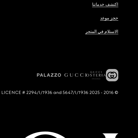
اكتشف خدماتنا
حجز موعد
الاستلام في المتجر
© 2016 - 2025 Guccio Gucci S.p.A. - All rights reserved. SIAE LICENCE # 2294/I/1936 and 5647/I/1936