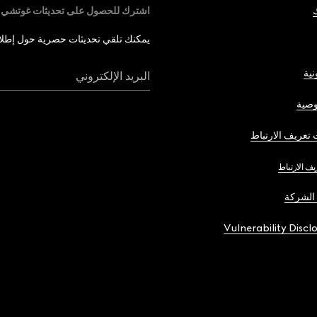
اشترك للحصول على تحديثات غوتشي
يمكنك تلقي تحديثات حصرية حول إطلاق 
نية
البريد الإلكتروني
صية
تعريف الارتباط
يف الارتباط
الشركة
Vulnerability Discl