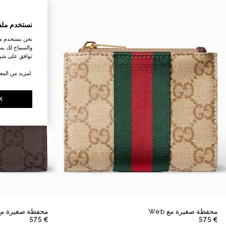
نستخدم ملف
نحن نستخدم ملف
والسماح لك بمش
توافق على شرو
.لمزيد من المع
K
محفظة صغيرة مع Web
محفظة صغيرة مع لوح
€ 575
€ 575