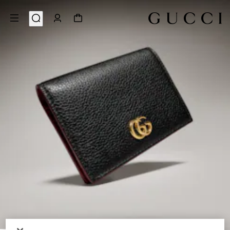
4
/
1