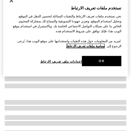
التخصيص بالأحرف الأولى
نستخدم ملفات تعريف الارتباط
محفظة GG Marmont صغيرة الحجم ثنائية اللون
نحن نستخدم ملفات تعريف الارتباط والتقنيات المماثلة لتحسين التنقل في الموقع،
€ 540
وتحليل استخدام الموقع، وتعزيز جهودنا التسويقية والسماح لك بمشاركة المحتوى
تنويعات
جلد باللون الأسود والأحمر
الخاص بنا على شبكات التواصل الاجتماعي الخاصة بك. وبالاستمرار في استخدام موقع
الويب هذا، فإنك توافق على شروط الاستخدام هذه.
.لمزيد من المعلومات حول هذه التقنيات واستخدامها على موقع الويب هذا، يُرجى
الرجوع إلى
سياسة ملفات تعريف الارتباط
OK
إعدادات ملف تعريف الارتباط