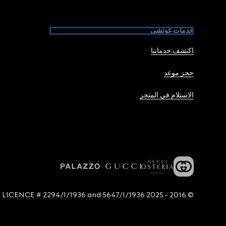
خدمات غوتشي
اكتشف خدماتنا
حجز موعد
الاستلام في المتجر
© 2016 - 2025 Guccio Gucci S.p.A. - All rights reserved. SIAE LICENCE # 2294/I/1936 and 5647/I/1936