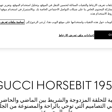
ات تعريف الارتباط والتقنيات المماثلة لتحسين التنقل في الموقع، وتحليل استخدام الموقع، وتعزيز جهود
اركة المحتوى الخاص بنا على شبكات التواصل الاجتماعي الخاصة بك. وبالاستمرار في استخدام موقع ا
ط الاستخدام هذه.
لومات حول هذه التقنيات واستخدامها على موقع الويب هذا، يُرجى الرجوع إلى
سياسة ملفات تعريف ال
O
إعدادات ملف تعريف الارتباط
GUCCI HORSEBIT 195
ية للحلقة المزدوجة والشريط بين الماضي والحاضر 
 التصاميم التي توحي بالراحة والمصنوعة من الجلد ال
على المجموعة.