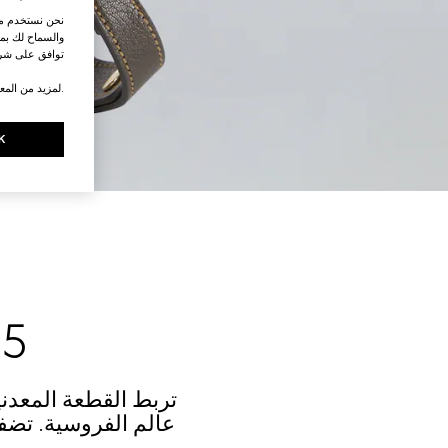
نحن نستخدم ملف
والسماح لك بمش
توافق على شرو
.لمزيد من المع
K
5
تربط القطعة المعدن
عالم الفروسية. تضفي