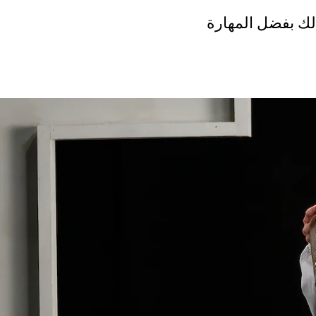
صميم جسوراً بين الحقبات الزمنية منذ العام 1955، وذلك بفضل المهارة