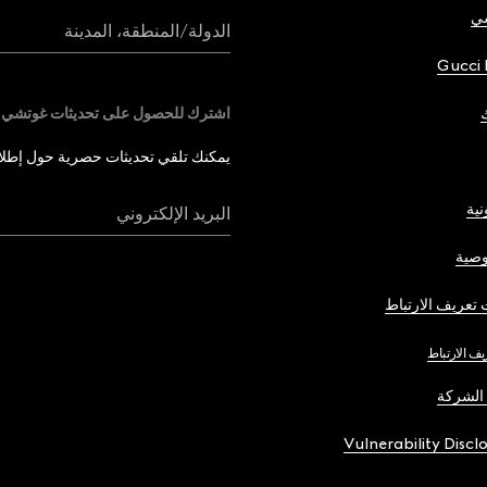
شي
الدولة/المنطقة، المدينة
Gucci 
اشترك للحصول على تحديثات غوتشي
يمكنك تلقي تحديثات حصرية حول إطلاق 
نية
البريد الإلكتروني
صية
تعريف الارتباط
يف الارتباط
الشركة
Vulnerability Discl