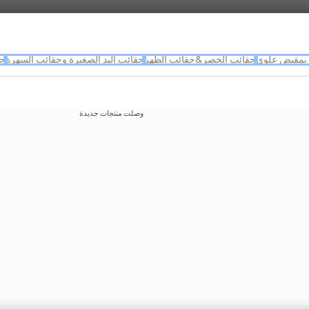
بمقبض علوي
حقائب الخصر&حقائب الظهر
حقائب اليد الصغيرة وحقائب السهرة
حق
وصلت منتجات جديدة