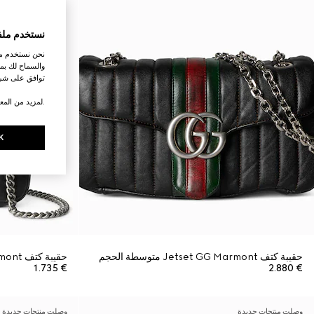
نستخدم ملف
نحن نستخدم ملف
والسماح لك بمش
توافق على شرو
.لمزيد من المع
K
حقيبة كتف Jetset GG Marmont متوسطة الحجم
حقيبة كتف Jetset GG Marmont صغيرة
€ 1.735
€ 2.880
وصلت منتجات جديدة
وصلت منتجات جديدة