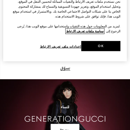
نحن نستخدم ملفات تعريف الارتباط والتقنيات المماثلة لتحسين التنقل في الموقع،
وتحليل استخدام الموقع، وتعزيز جهودنا التسويقية والسماح لك بمشاركة المحتوى
تسوّق
الخاص بنا على شبكات التواصل الاجتماعي الخاصة بك. وبالاستمرار في استخدام موقع
الويب هذا، فإنك توافق على شروط الاستخدام هذه.
.لمزيد من المعلومات حول هذه التقنيات واستخدامها على موقع الويب هذا، يُرجى
الرجوع إلى
سياسة ملفات تعريف الارتباط
الرجال
OK
إعدادات ملف تعريف الارتباط
تسوّق
للنساء
GENERATION GUCCI