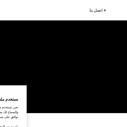
اتصل بنا
نستخدم ملف
نحن نستخدم ملف
والسماح لك بمش
توافق على شرو
.لمزيد من المع