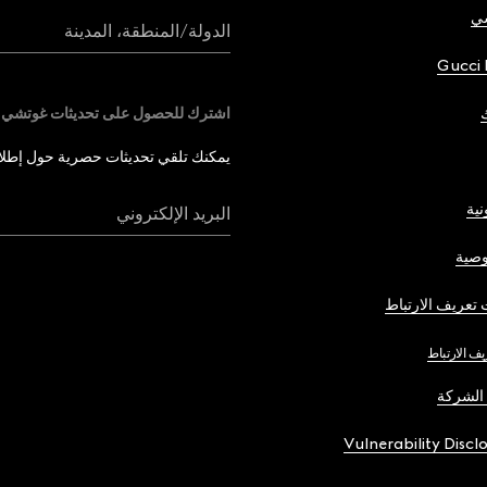
شي
الدولة/المنطقة، المدينة
Gucci 
اشترك للحصول على تحديثات غوتشي
يمكنك تلقي تحديثات حصرية حول إطلاق 
نية
البريد الإلكتروني
صية
تعريف الارتباط
يف الارتباط
الشركة
Vulnerability Discl