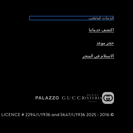
خدمات غوتشي
اكتشف خدماتنا
حجز موعد
الاستلام في المتجر
© 2016 - 2025 Guccio Gucci S.p.A. - All rights reserved. SIAE LICENCE # 2294/I/1936 and 5647/I/1936