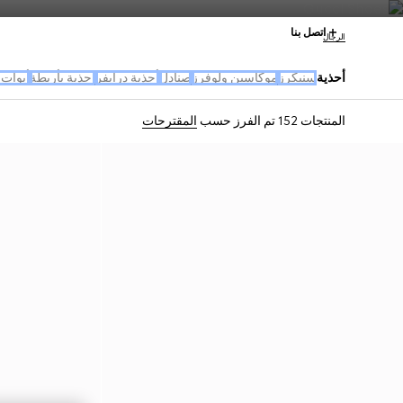
اتصل بنا
الرجال
أحذية
سنيكرز
موكاسين ولوفرز
صنادل
أحذية درايفر
احذية بأربطة
أبوات 
المنتجات 152
تم الفرز حسب
المقترحات