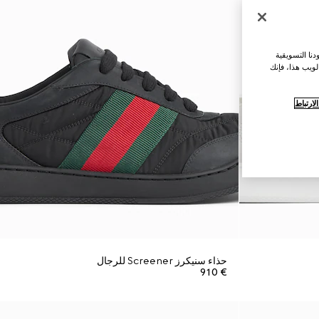
نا التسويقية
لويب هذا، فإنك
ارتباط
حذاء سنيكرز Screener للرجال
€ 910