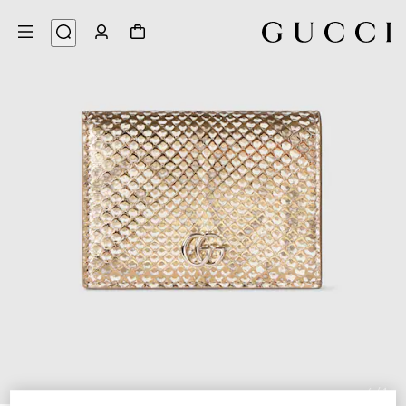
6
/
1