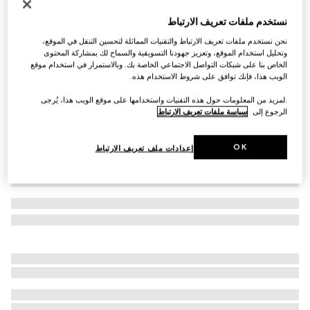
التخصيص بالأحرف الأولى
نستخدم ملفات تعريف الارتباط
محفظة GG Marmont صغيرة الحجم من جلد أفعى
نحن نستخدم ملفات تعريف الارتباط والتقنيات المماثلة لتحسين التنقل في الموقع،
البايثون
وتحليل استخدام الموقع، وتعزيز جهودنا التسويقية والسماح لك بمشاركة المحتوى
€ 955
الخاص بنا على شبكات التواصل الاجتماعي الخاصة بك. وبالاستمرار في استخدام موقع
تنويعات
لون ذهبي معدني
الويب هذا، فإنك توافق على شروط الاستخدام هذه.
.لمزيد من المعلومات حول هذه التقنيات واستخدامها على موقع الويب هذا، يُرجى
الرجوع إلى
سياسة ملفات تعريف الارتباط
OK
إعدادات ملف تعريف الارتباط