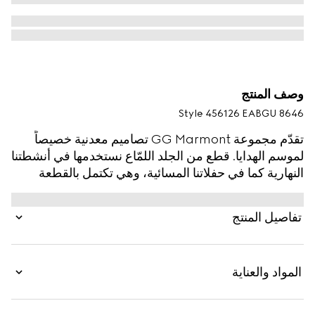
وصف المنتج
Style ‎456126 EABGU 8646
تقدّم مجموعة GG Marmont تصاميم معدنية خصيصاً
لموسم الهدايا. قطع من الجلد اللمّاع نستخدمها في أنشطتنا
النهارية كما في حفلاتنا المسائية، وهي تكتمل بالقطعة
المعدنية لشعار G المزدوج، على غرار هذه المحفظة
المصنوعة من جلد أفعى البايثون بمظهر مصفّح.
تفاصيل المنتج
المواد والعناية