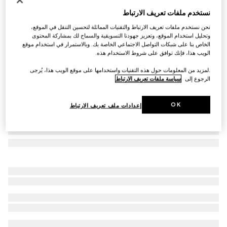
محفظة صغيرة مع لوحة Gucci
نستخدم ملفات تعريف الارتباط
€ 575
نحن نستخدم ملفات تعريف الارتباط والتقنيات المماثلة لتحسين التنقل في الموقع،
تنويعات
كانفاس GG باللون البني الداكن
وتحليل استخدام الموقع، وتعزيز جهودنا التسويقية والسماح لك بمشاركة المحتوى
الخاص بنا على شبكات التواصل الاجتماعي الخاصة بك. وبالاستمرار في استخدام موقع
الويب هذا، فإنك توافق على شروط الاستخدام هذه.
.لمزيد من المعلومات حول هذه التقنيات واستخدامها على موقع الويب هذا، يُرجى
الرجوع إلى
سياسة ملفات تعريف الارتباط
OK
إعدادات ملف تعريف الارتباط