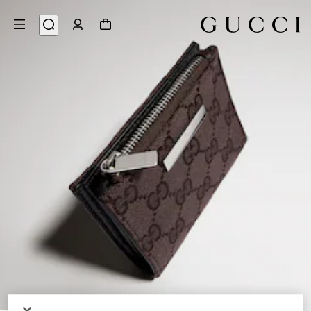
4
/
1