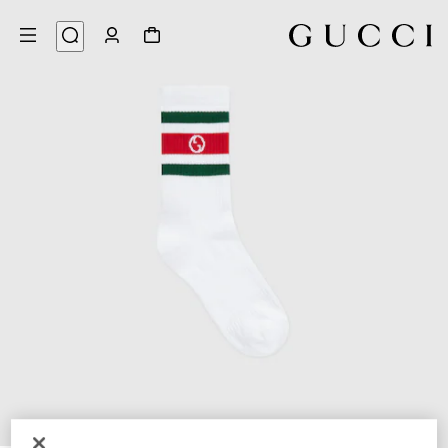
4
/
1