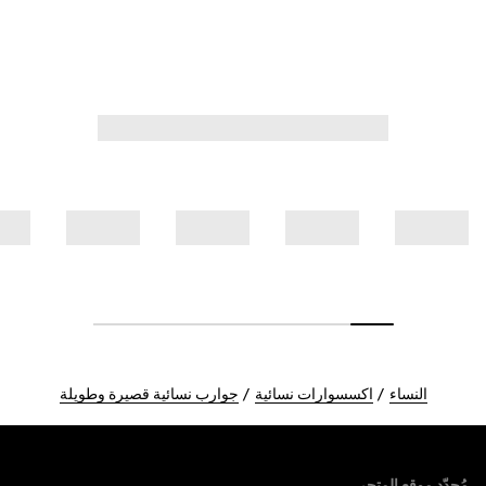
النساء
اكسسوارات نسائية
جوارب نسائية قصيرة وطويلة
Foote
مُحدّد موقع المتجر