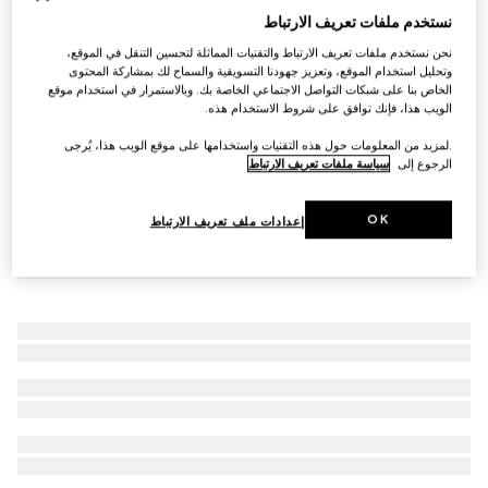
نستخدم ملفات تعريف الارتباط
جوارب من القطن بشعار G المتشابك المستدير
€ 250
نحن نستخدم ملفات تعريف الارتباط والتقنيات المماثلة لتحسين التنقل في الموقع،
وتحليل استخدام الموقع، وتعزيز جهودنا التسويقية والسماح لك بمشاركة المحتوى
الخاص بنا على شبكات التواصل الاجتماعي الخاصة بك. وبالاستمرار في استخدام موقع
الويب هذا، فإنك توافق على شروط الاستخدام هذه.
.لمزيد من المعلومات حول هذه التقنيات واستخدامها على موقع الويب هذا، يُرجى
الرجوع إلى
سياسة ملفات تعريف الارتباط
OK
إعدادات ملف تعريف الارتباط