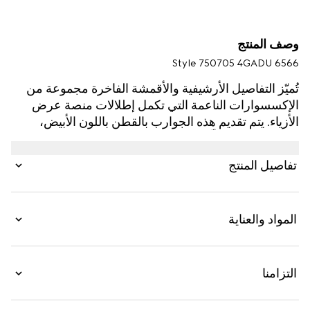
وصف المنتج
Style ‎750705 4GADU 6566
تُميّز التفاصيل الأرشيفية والأقمشة الفاخرة مجموعة من
الإكسسوارات الناعمة التي تكمل إطلالات منصة عرض
الأزياء. يتم تقديم هذه الجوارب بالقطن باللون الأبيض،
ويغنيها جاكارد مقلّم بنقش شعار G المتشابك الدائري
باللونين الأحمر والأخضر.
تفاصيل المنتج
المواد والعناية
التزامنا