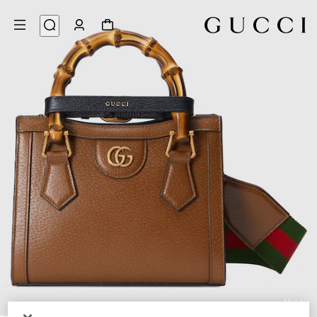
11
/
1