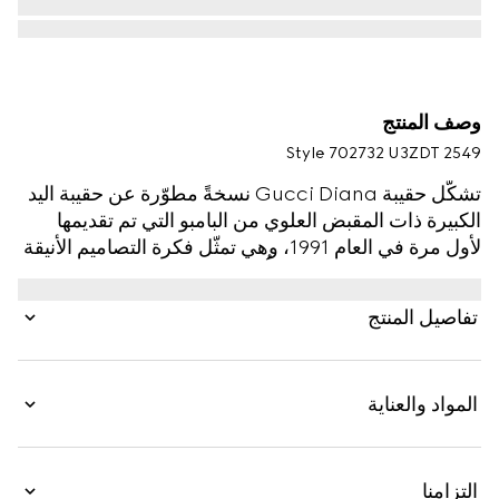
وصف المنتج
Style ‎702732 U3ZDT 2549
تشكّل حقيبة Gucci Diana نسخةً مطوّرة عن حقيبة اليد
الكبيرة ذات المقبض العلوي من البامبو التي تم تقديمها
لأول مرة في العام 1991، وهي تمثّل فكرة التصاميم الأنيقة
المتطوّرة باستمرار بعد أن أُعيد تخيّلها مع أحزمة قابلة
للإزالة من الجلد النيون، تذكيراً بالأحزمة العملية التي
تفاصيل المنتج
تُستخدم للحفاظ على مقابض البامبو.
المواد والعناية
التزامنا