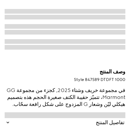
وصف المنتج
Style ‎847589 DTDFT 1000
في مجموعة خريف وشتاء 2025, كجزء من مجموعة GG
Marmont، تتميّز حقيبة الكتف صغيرة الحجم هذه بتصميم
هيكلي ليّن وشعار G المزدوج على شكل رافعة سحّاب.
يكتمل التصميم بحزام على شكل سلسلة متعددة الأوجه،
بينما يزدان الجزء الداخلي بجيب مسطّح من الجلد.
تفاصيل المنتج