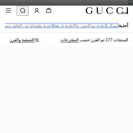
النساء
أحذية
سنيكرز
أحذية موكاسين والأحذية بأربطة
أحذية مفتوحة من الخلف وميولز
المنتجات 277
تم الفرز حسب
المقترحات
التصفية والفرز