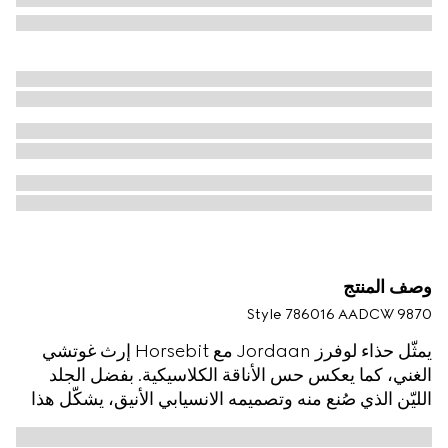
وصف المنتج
Style ‎786016 AADCW 9870
يمثّل حذاء لوفرز Jordaan مع Horsebit إرث غوتشي
الغني، كما يعكس حس الأناقة الكلاسيكية. بفضل الجلد
الليّن الذي صُنع منه وتصميمه الانسيابي الأنيق، يشكّل هذا
الحذاء قطعةً معبّرة إلى أقصى الحدود عن الأناقة المناسبة
للحياة اليومية.