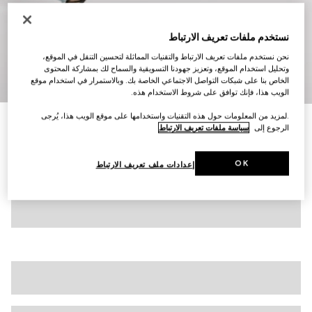
نستخدم ملفات تعريف الارتباط
نحن نستخدم ملفات تعريف الارتباط والتقنيات المماثلة لتحسين التنقل في الموقع،
وتحليل استخدام الموقع، وتعزيز جهودنا التسويقية والسماح لك بمشاركة المحتوى
8
/
1
الخاص بنا على شبكات التواصل الاجتماعي الخاصة بك. وبالاستمرار في استخدام موقع
الويب هذا، فإنك توافق على شروط الاستخدام هذه.
.لمزيد من المعلومات حول هذه التقنيات واستخدامها على موقع الويب هذا، يُرجى
حذاء لوفرز Gucci Jordaan للنساء
الرجوع إلى
سياسة ملفات تعريف الارتباط
€ 1.140
تنويعات
جلد باللون البيج
OK
إعدادات ملف تعريف الارتباط